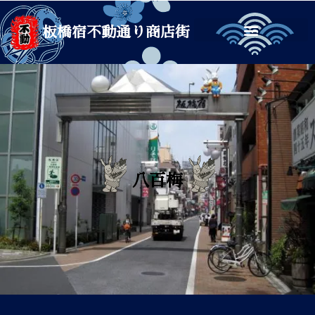
板橋宿不動通り商店街
八百梅